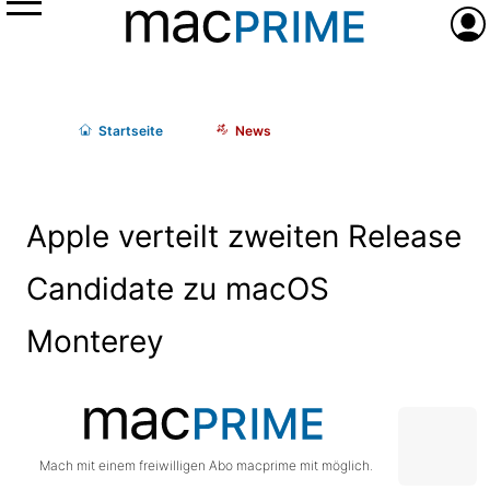
Menü
Anme
Start
seite
News
Apple verteilt zweiten Release
Candidate zu macOS
Monterey
Mach mit einem freiwilligen Abo macprime mit möglich.