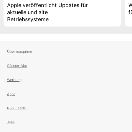
Apple veröffentlicht Updates für
W
aktuelle und alte
f
Betriebssysteme
Über macprime
Gönner-Abo
Werbung
Apps
RSS-Feeds
Jobs