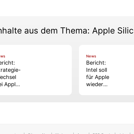
nhalte aus dem Thema: Apple Sili
ews
News
ericht:
Bericht:
trategie-
Intel soll
echsel
für Apple
ei Apples
wieder
M»-
Chips
hips –
herstellen
okus auf
n-
evice-AI