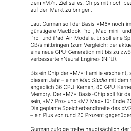
dem «M7». Ziel sei es, Chips mit noch be
auf den Markt zu bringen.
Laut Gurman soll der Basis-«M6» noch im
günstigere MacBook-Pro-, Mac-mini- und
Pro- und iPad-Air-Modelle. Er soll eine 
GB/s mitbringen (zum Vergleich: der aktu
eine neue GPU-Generation mit bis zu zwöl
verbesserte «Neural Engine» (NPU).
Bis ein Chip der «M7»-Familie erscheint, s
diesem Jahr – einen
Mac Studio
mit dem n
angeblich 36 CPU-Kernen, 80 GPU-Kernen
Memory. Der «M7»-Basis-Chip soll für da
sein, «M7 Pro» und «M7 Max» für Ende 20
Die geplante Speicherbandbreite des «M7»
– ein Plus von rund 20 Prozent gegenübe
Gurman zufolge treibe hauptsächlich der