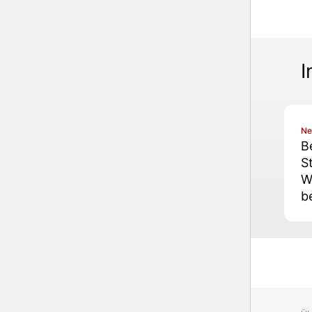
I
N
B
S
W
b
«
C
F
O
D