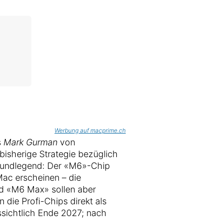
Werbung auf macprime.ch
s
Mark Gurman
von
bisherige Strategie bezüglich
rundlegend: Der «M6»-Chip
Mac erscheinen – die
nd «M6 Max» sollen aber
 die Profi-Chips direkt als
ichtlich Ende 2027; nach