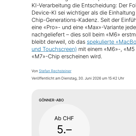
KI-Verarbeitung die Entscheidung: Der Fo
Device-KI sei wichtiger als die Einhaltun
Chip-Generations-Kadenz. Seit der Einfü
eine «Pro»- und eine «Max»-Variante jed
nachgeliefert – dies soll beim «M6» erstma
bleibt derweil, ob das
spekulierte «MacBo
und Touchscreen)
mit einem «M6»-, «M5 U
«M7»-Chip erscheinen wird.
Von
Stefan Rechsteiner
Veröffentlicht am
Dienstag, 30. Juni 2026 um 15:42 Uhr
GÖNNER-ABO
Ab CHF
5.–