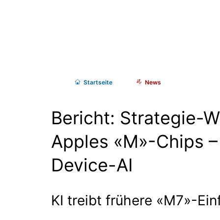
Start
seite
News
Bericht: Strategie-W
Apples «M»-Chips –
Device-AI
KI treibt frühere «M7»-Ei