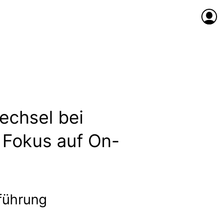
Anme
echsel bei
 Fokus auf On-
nführung