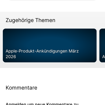
Zugehörige Themen
Apple-Produkt-Ankündigungen März
2026
A
Kommentare
Anmelden um neue Kommentare zu