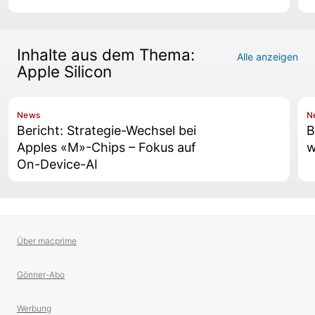
Inhalte aus dem Thema:
Alle anzeigen
Apple Silicon
News
N
Bericht: Strategie-Wechsel bei
B
Apples «M»-Chips – Fokus auf
w
On-Device-AI
Über macprime
Gönner-Abo
Werbung