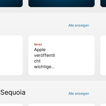
Alle anzeigen
News
Apple
veröffentli
cht
wichtiges
Update
für iPhone
und iPad
 Sequoia
Alle anzeigen