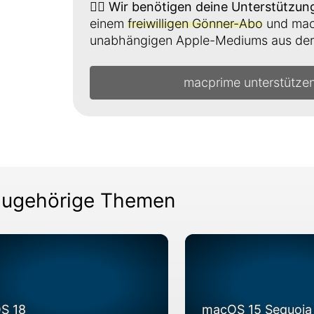
👉🏼
Wir benötigen deine Unterstützun
einem
freiwilligen Gönner-Abo
und mach
unabhängigen Apple-Mediums aus der 
macprime unterstütze
ugehörige Themen
OS 18
macOS 15 Sequoia