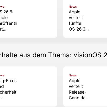
ews
News
S 26.6:
Apple
pple
verteilt
eröffentli
fünfte
ht
OS-26.6-
ichtige
Betas
pdates
r alle
lattform
nhalte aus dem Thema: visionOS 
n
ews
News
ug-Fixes
Apple
nd
verteilt
icherheit
Release-
-
Candidate
erbesser
s zu iOS