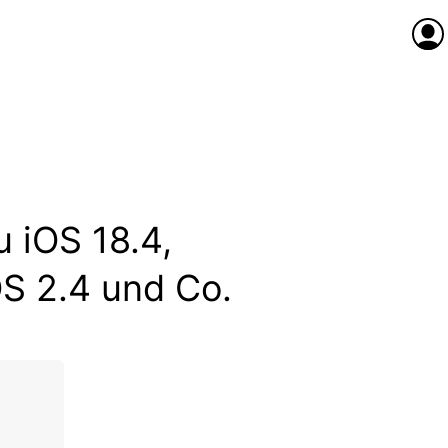
Anme
 iOS 18.4,
S 2.4 und Co.