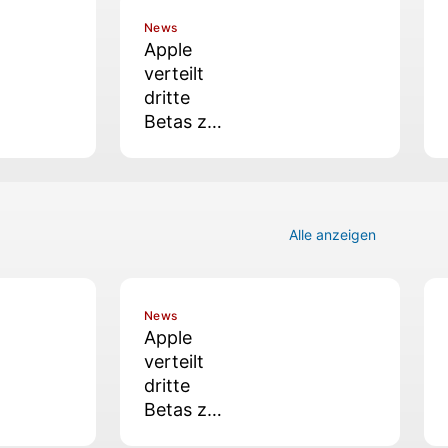
News
Apple
verteilt
dritte
Betas zu
macOS
26.6, iOS
26.6, tvOS
26.6,
2
Alle anzeigen
watchOS
26.6,
iPadOS
26.6 und
News
visionOS
Apple
26.6
verteilt
dritte
Betas zu
iOS 18.6,