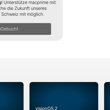
g!
Unterstütze macprime mit
e die Zukunft unseres
Schweiz mit möglich.
n
visionOS 2