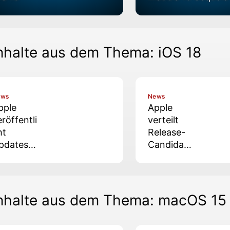
nhalte aus dem Thema: iOS 18
ews
News
pple
Apple
eröffentli
verteilt
ht
Release-
pdates
Candidate
ür
s zu OS-
ktuelle
26.5-
nd alte
Updates
etriebss
nhalte aus dem Thema: macOS 15
steme