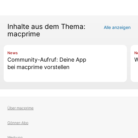
Inhalte aus dem Thema:
Alle anzeigen
macprime
News
N
Community-Aufruf: Deine App
W
bei macprime vorstellen
Über macprime
Gönner-Abo
Werbung