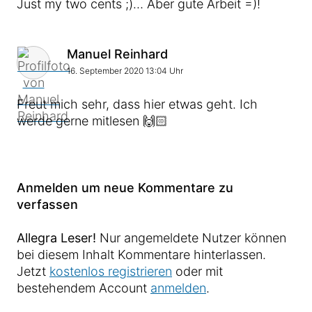
Just my two cents ;)… Aber gute Arbeit =)!
Kommentar von
Manuel Reinhard
16. September 2020 13:04 Uhr
Freut mich sehr, dass hier etwas geht. Ich
werde gerne mitlesen 🙌🏻
Anmelden um neue Kommentare zu
verfassen
Allegra Leser!
Nur angemeldete Nutzer können
bei diesem Inhalt Kommentare hinterlassen.
Jetzt
kostenlos registrieren
oder mit
bestehendem Account
anmelden
.