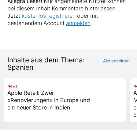
Allegra Leser!
Nur angemeldete Nutzer können
bei diesem Inhalt Kommentare hinterlassen.
Jetzt
kostenlos registrieren
oder mit
bestehendem Account
anmelden
.
Inhalte aus dem Thema:
Alle anzeigen
Spanien
News
N
Apple Retail: Zwei
A
«Renovierungen» in Europa und
M
ein neuer Store in Indien
e
E