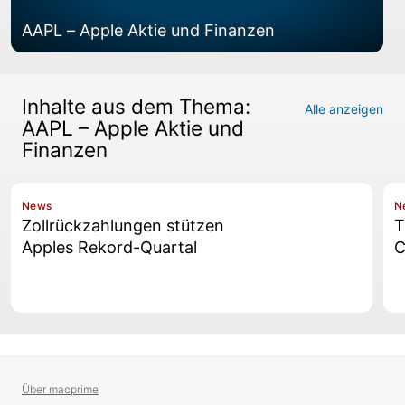
AAPL – Apple Aktie und Finanzen
Inhalte aus dem Thema:
Alle anzeigen
AAPL – Apple Aktie und
Finanzen
News
N
Zollrückzahlungen stützen
T
Apples Rekord-Quartal
C
Über macprime