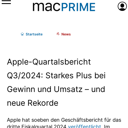
Menü
Anme
Start
seite
News
Apple-Quartalsbericht
Q3/2024: Starkes Plus bei
Gewinn und Umsatz – und
neue Rekorde
Apple hat soeben den Geschäftsbericht für das
dritte Fiskalquartal 2024
veröffentlicht
. Im