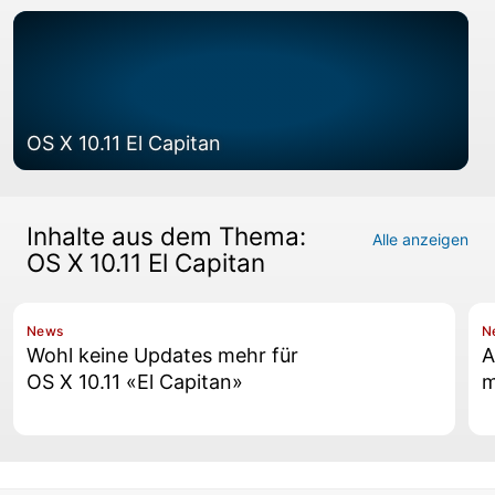
OS X 10.11 El Capitan
Inhalte aus dem Thema:
Alle anzeigen
OS X 10.11 El Capitan
News
N
Wohl keine Updates mehr für
A
OS X 10.11 «El Capitan»
m