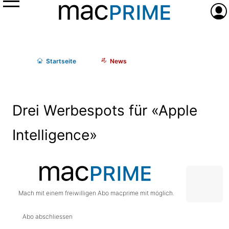
Menü
Anme
Start
seite
News
Drei Werbespots für «Apple
Intelligence»
Mach mit einem freiwilligen Abo macprime mit möglich.
Abo abschliessen