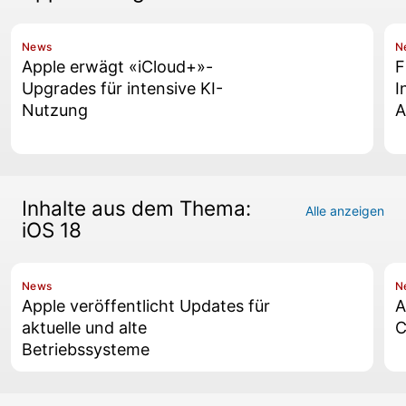
News
N
Apple erwägt «iCloud+»-
F
Upgrades für intensive KI-
I
Nutzung
A
Inhalte aus dem Thema:
Alle anzeigen
iOS 18
News
N
Apple veröffentlicht Updates für
A
aktuelle und alte
C
Betriebssysteme