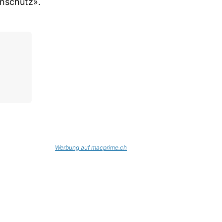
enschutz».
Werbung auf macprime.ch