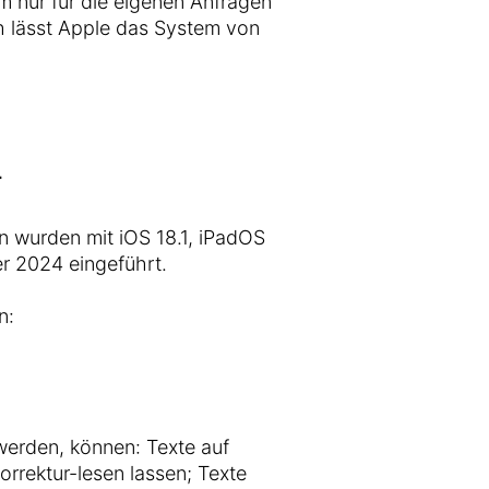
m nur für die eigenen Anfragen
 lässt Apple das System von
4
n wurden mit iOS 18.1, iPadOS
r 2024 eingeführt.
n:
 werden, können: Texte auf
rrektur-lesen lassen; Texte