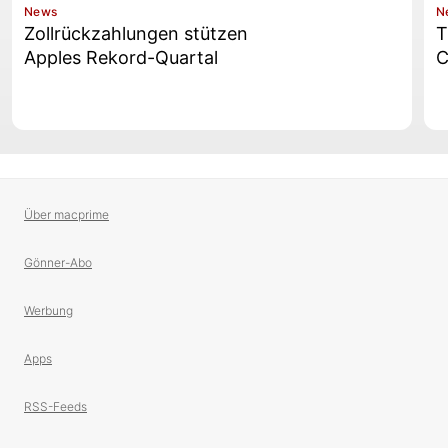
News
N
Zollrückzahlungen stützen
T
Apples Rekord-Quartal
C
Über macprime
Gönner-Abo
Werbung
Apps
RSS-Feeds