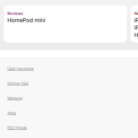
Reviews
N
HomePod mini
i
i
H
Über macprime
Gönner-Abo
Werbung
Apps
RSS-Feeds