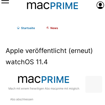
Menü
Anme
Start
seite
News
Apple veröffentlicht (erneut)
watchOS 11.4
Mach mit einem freiwilligen Abo macprime mit möglich.
Abo abschliessen