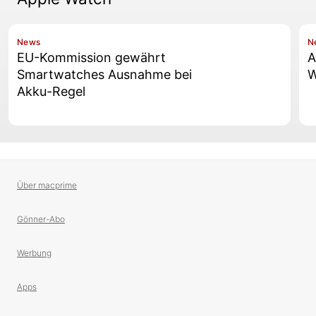
News
N
EU-Kommission gewährt
A
Smartwatches Ausnahme bei
W
Akku-Regel
Über macprime
Gönner-Abo
Werbung
Apps