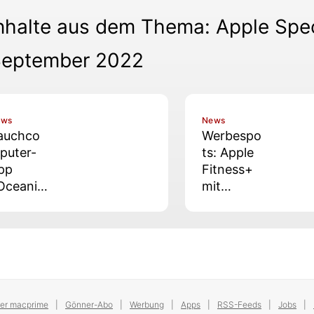
nhalte aus dem Thema: Apple Spec
eptember 2022
ews
News
auchco
Werbespo
puter-
ts: Apple
pp
Fitness+
Oceanic
mit
» für
iPhone
pple
und Apple
atch
Watch
tra jetzt
Ultra
erfügbar
er macprime
Gönner-Abo
Werbung
Apps
RSS-Feeds
Jobs