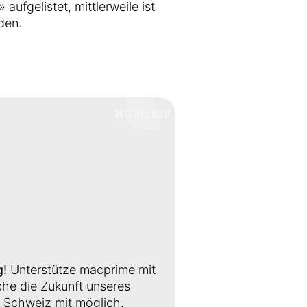
aufgelistet, mittlerweile ist
den.
❌
Schliessen
g!
Unterstütze macprime mit
e die Zukunft unseres
Schweiz mit möglich.