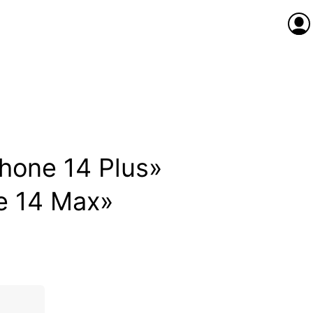
Anme
Phone 14 Plus»
e 14 Max»