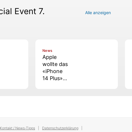
ial Event 7.
Alle anzeigen
News
Apple
wollte das
«iPhone
14 Plus»
ursprüngli
ch
«iPhone
14 Max»
nennen
Kontakt / News-Tipps
Datenschutzerklärung