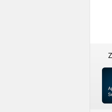
Z
A
S