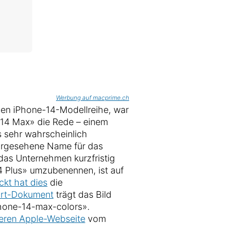
Werbung auf macprime.ch
len iPhone-14-Modellreihe, war
 14 Max» die Rede – einem
s sehr wahrscheinlich
vorgesehene Name für das
das Unternehmen kurzfristig
4 Plus» umzubenennen, ist auf
ckt hat dies
die
rt-Dokument
trägt das Bild
phone-14-max-colors».
eren Apple-Webseite
vom