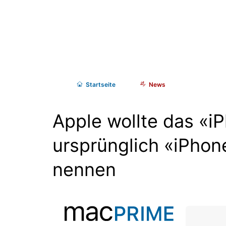
Start
seite
News
Apple wollte das «i
ursprünglich «iPhon
nennen