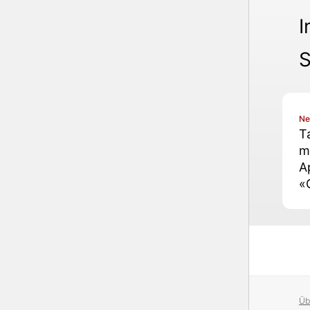
I
S
N
T
m
A
«
+
A
W
Ul
v
Üb