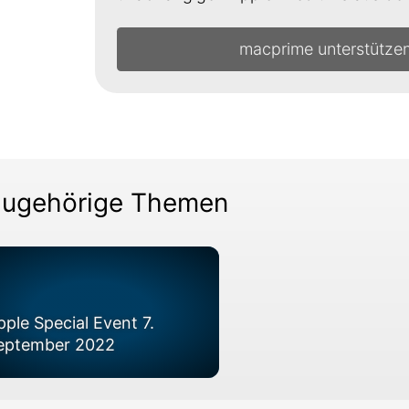
macprime unterstütze
ugehörige Themen
pple Special Event 7.
eptember 2022