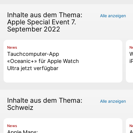
Inhalte aus dem Thema:
Alle anzeigen
Apple Special Event 7.
September 2022
News
N
Tauchcomputer-App
W
«Oceanic+» für Apple Watch
i
Ultra jetzt verfügbar
Inhalte aus dem Thema:
Alle anzeigen
Schweiz
News
N
Apple Maps:
A