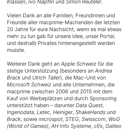
Klassen
,
Ivo Näpflin
und
Simon Reuteler
.
Vielen Dank an alle Familien, Freundinnen und
Freunde aller macprime-Machenden der letzten
20 Jahre für eure Nachsicht, wenn es mal etwas
mehr zu tun gab für unsere Idee, unser Portal,
und deshalb Privates hintenangestellt werden
musste.
Weiterer Dank geht an
Apple Schweiz
für die
stetige Unterstützung (besonders an
Andrea
Brack
und
Ulrich Taller
), die Mac-Unit von
Microsoft Schweiz
und alle Unternehmen, die
macprime zwischen 2006 und 2015 mit dem
Kauf von Werbeplätzen und durch Sponsoring
unterstützt haben – darunter
Data Quest
,
Ingenodata
,
Letec
,
Heiniger
,
ShakeHands
und
Brack
, sowie
microspot
,
STEG
,
Swisscom
,
WoG
(World of Games)
,
AH Info Systeme
,
cf/x
,
Galileo