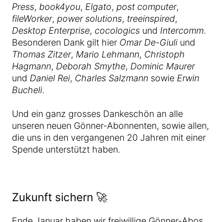
Press
,
book4you
,
Elgato
,
post computer
,
fileWorker
,
power solutions
,
treeinspired
,
Desktop Enterprise
,
cocologics
und
Intercomm
.
Besonderen Dank gilt hier
Omar De-Giuli
und
Thomas Zitzer
,
Mario Lehmann
,
Christoph
Hagmann
,
Deborah Smythe
,
Dominic Maurer
und
Daniel Rei
,
Charles Salzmann
sowie
Erwin
Bucheli
.
Und ein ganz grosses Dankeschön an alle
unseren neuen Gönner-Abonnenten, sowie allen,
die uns in den vergangenen 20 Jahren mit einer
Spende unterstützt haben.
Zukunft sichern 🚀
Ende Januar haben wir freiwillige Gönner-Abos