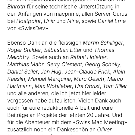
Binroth
für seine technische Unterstützung in
den Anfängen von macprime, allen Server-Gurus
bei
Hostpoint
,
Unic
und
Nine
, sowie
Daniel Erne
von «SwissDev».
Ebenso Dank an die fleissigen
Martin Schilliger
,
Roger Stalder
,
Sébastien Etter
und
Thomas
Meichtry
. Sowie auch an
Rafael Holeiter
,
Matthias Mahr
,
Gerry Clement
,
Georg Schölly
,
Daniel Seiler
,
Jan Hug
,
Jean-Claude Frick
,
Alain
Kaeslin
,
Manuel Marquina
,
Marc Oesch
,
Marco
Hartmann
,
Max Wohlleber
,
Urs Obrist
,
Tom Siller
und alle anderen, die ich jetzt hier leider
vergessen habe aufzulisten. Vielen Dank auch
euch für eure redaktionelle Arbeit und eure
Beiträge an Projekte der letzten 20 Jahre. Und
für die Abenteuer mit dem «Swiss Mac Meeting»
zusätzlich noch ein Dankeschön an
Oliver