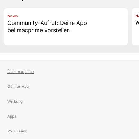
News
N
Community-Aufruf: Deine App
W
bei macprime vorstellen
Über macprime
Gönner-Abo
Werbung
Apps
RSS-Feeds