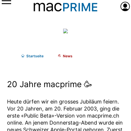
Menü
Anme
Start
seite
News
20 Jahre macprime 🥳
Heute dürfen wir ein grosses Jubiläum feiern.
Vor 20 Jahren, am 20. Februar 2003, ging die
erste «Public Beta»-Version von macprime.ch
online. An jenem Donnerstag-Abend wurde ein
neues Schweizer Apple-Portal geboren. Zuerst