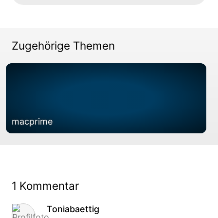
Zugehörige Themen
macprime
1 Kommentar
Kommentar von
Toniabaettig