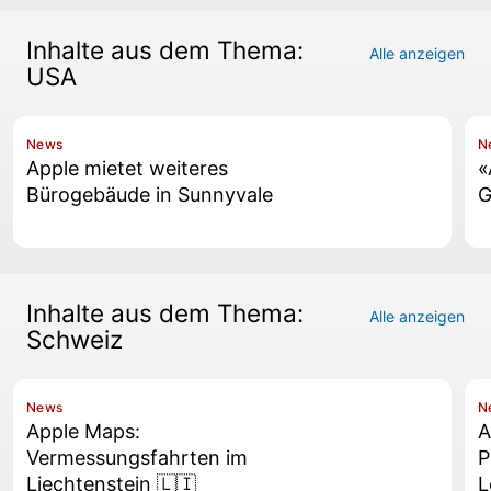
Inhalte aus dem Thema:
Alle anzeigen
USA
News
N
Apple mietet weiteres
«
Bürogebäude in Sunnyvale
G
Inhalte aus dem Thema:
Alle anzeigen
Schweiz
News
N
Apple Maps:
A
Vermessungsfahrten im
P
Liechtenstein 🇱🇮
L