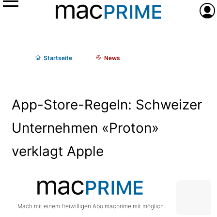
Menü
Anme
Start
seite
News
App-Store-Regeln: Schweizer
Unternehmen «Proton»
verklagt Apple
Mach mit einem freiwilligen Abo macprime mit möglich.