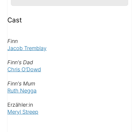
Infos-Panel
Cast
Als «
»
Finn
Jacob Tremblay
Als «
»
Finn's Dad
Chris O’Dowd
Als «
»
Finn's Mum
Ruth Negga
Erzähler:in
Meryl Streep