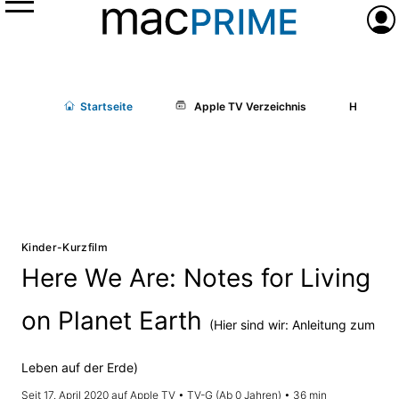
Menü
Anme
Start
seite
Apple TV Verzeichnis
Here We A
Kinder-Kurzfilm
Here We Are: Notes for Living
on Planet Earth
(Hier sind wir: Anleitung zum
Leben auf der Erde)
Seit 17. April 2020 auf Apple TV • TV-G (Ab 0 Jahren) • 36 min