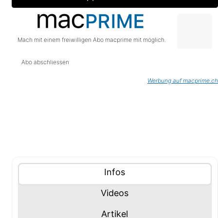
Mach mit einem freiwilligen Abo macprime mit möglich.
Abo abschliessen
Werbung auf macprime.ch
Tablisten-Hilfe: Benutze die Tablisten-Controls um 
Inhalte (Tabliste)
Tablisten-Controls
Panel mit
anzeigen
Infos
Panel mit
anzeigen
Videos
Panel mit
anzeigen
Artikel