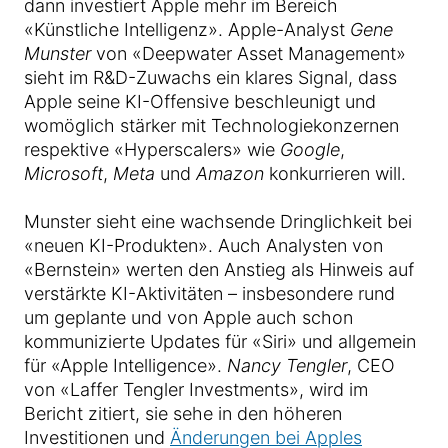
dann investiert Apple mehr im Bereich
«Künstliche Intelligenz». Apple-Analyst
Gene
Munster
von «Deepwater Asset Management»
sieht im R&D-Zuwachs ein klares Signal, dass
Apple seine KI-Offensive beschleunigt und
womöglich stärker mit Technologiekonzernen
respektive «Hyperscalers» wie
Google
,
Microsoft
,
Meta
und
Amazon
konkurrieren will.
Munster sieht eine wachsende Dringlichkeit bei
«neuen KI-Produkten». Auch Analysten von
«Bernstein» werten den Anstieg als Hinweis auf
verstärkte KI-Aktivitäten – insbesondere rund
um geplante und von Apple auch schon
kommunizierte Updates für «Siri» und allgemein
für «Apple Intelligence».
Nancy Tengler
, CEO
von «Laffer Tengler Investments», wird im
Bericht zitiert, sie sehe in den höheren
Investitionen und
Änderungen bei Apples