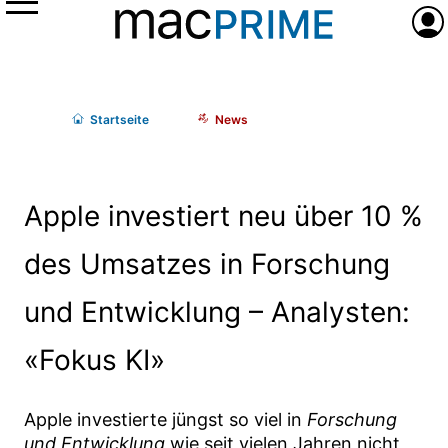
Menü
Anme
Start
seite
News
Apple investiert neu über 10 %
des Umsatzes in Forschung
und Entwicklung – Analysten:
«Fokus KI»
Apple investierte jüngst so viel in
Forschung
und Entwicklung
wie seit vielen Jahren nicht