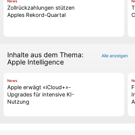
News
N
Zollrückzahlungen stützen
T
Apples Rekord-Quartal
C
Inhalte aus dem Thema:
Alle anzeigen
Apple Intelligence
News
N
Apple erwägt «iCloud+»-
F
Upgrades für intensive KI-
I
Nutzung
A