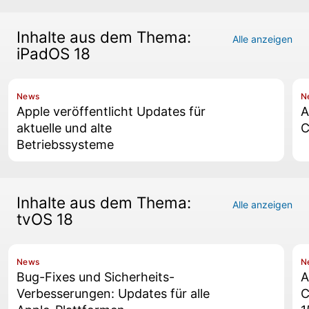
Inhalte aus dem Thema:
Alle anzeigen
iPadOS 18
News
N
Apple veröffentlicht Updates für
A
aktuelle und alte
C
Betriebssysteme
Inhalte aus dem Thema:
Alle anzeigen
tvOS 18
News
N
Bug-Fixes und Sicherheits-
A
Verbesserungen: Updates für alle
C