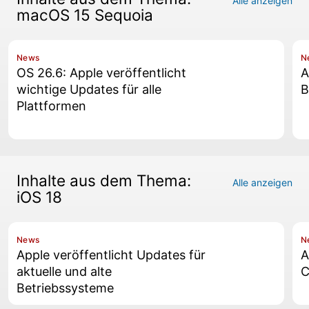
Alle anzeigen
macOS 15 Sequoia
News
N
OS 26.6: Apple veröffentlicht
A
wichtige Updates für alle
B
Plattformen
Inhalte aus dem Thema:
Alle anzeigen
iOS 18
News
N
Apple veröffentlicht Updates für
A
aktuelle und alte
C
Betriebssysteme