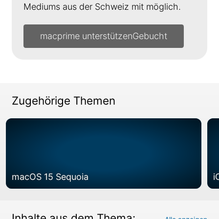
Mediums aus der Schweiz mit möglich.
macprime unterstützen
Zugehörige Themen
macOS 15 Sequoia
i
Inhalte aus dem Thema: