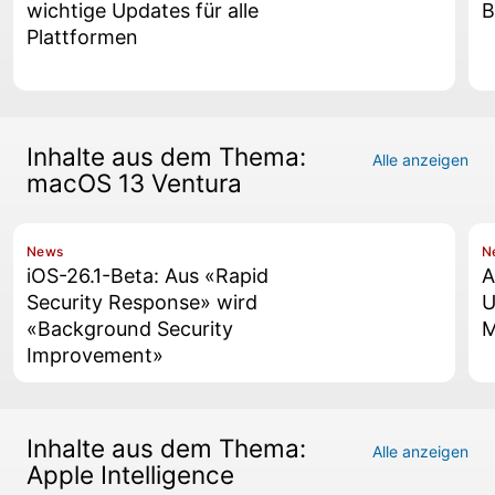
wichtige Updates für alle
B
Plattformen
Inhalte aus dem Thema:
Alle anzeigen
macOS 13 Ventura
News
N
iOS-26.1-Beta: Aus «Rapid
A
Security Response» wird
U
«Background Security
M
Improvement»
Inhalte aus dem Thema:
Alle anzeigen
Apple Intelligence