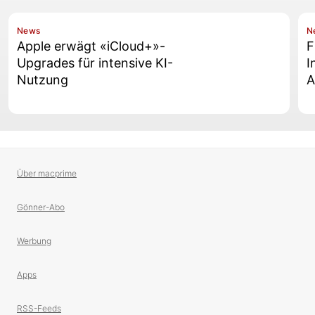
News
N
Apple erwägt «iCloud+»-
F
Upgrades für intensive KI-
I
Nutzung
A
Über macprime
Gönner-Abo
Werbung
Apps
RSS-Feeds