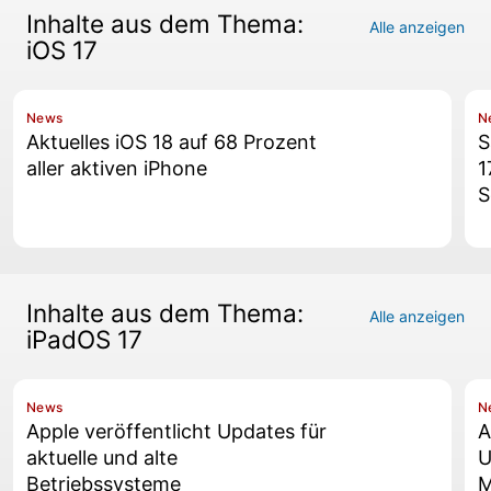
Inhalte aus dem Thema:
Alle anzeigen
iOS 17
News
N
Aktuelles iOS 18 auf 68 Prozent
S
aller aktiven iPhone
1
S
Inhalte aus dem Thema:
Alle anzeigen
iPadOS 17
News
N
Apple veröffentlicht Updates für
A
aktuelle und alte
U
Betriebssysteme
M