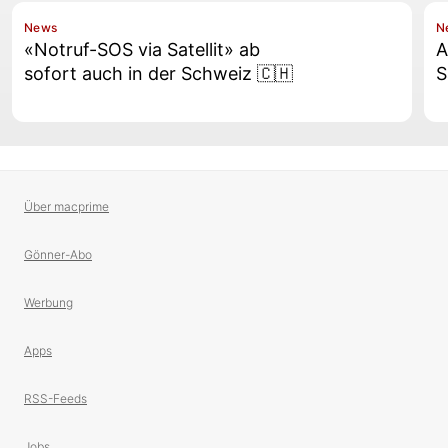
News
N
«Notruf-SOS via Satellit» ab
A
sofort auch in der Schweiz 🇨🇭
S
Über macprime
Gönner-Abo
Werbung
Apps
RSS-Feeds
Jobs