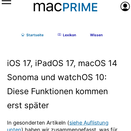
Menü
Anme
Start
seite
Lexikon
Wissen
iOS 17, iPadOS 17, macOS 14
Sonoma und watchOS 10:
Diese Funktionen kommen
erst später
In gesonderten Artikeln (
siehe Auflistung
unten
) haben wir zusammengefasst, was für