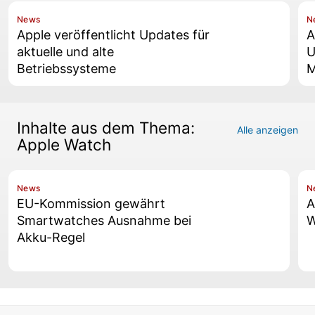
News
N
Apple veröffentlicht Updates für
A
aktuelle und alte
U
Betriebssysteme
M
Inhalte aus dem Thema:
Alle anzeigen
Apple Watch
News
N
EU-Kommission gewährt
A
Smartwatches Ausnahme bei
W
Akku-Regel