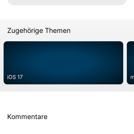
Zugehörige Themen
iOS 17
m
Kommentare