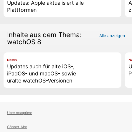
Updates: Apple aktualisiert alle
A
Plattformen
z
Inhalte aus dem Thema:
Alle anzeigen
watchOS 8
News
N
Updates auch für alte iOS-,
U
iPadOS- und macOS- sowie
P
uralte watchOS-Versionen
Über macprime
Gönner-Abo