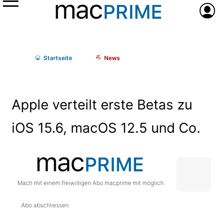
Menü
Anme
Start
seite
News
Apple verteilt erste Betas zu
iOS 15.6, macOS 12.5 und Co.
Mach mit einem freiwilligen Abo macprime mit möglich.
Abo abschliessen