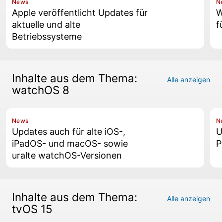
News
N
Apple veröffentlicht Updates für
W
aktuelle und alte
f
Betriebssysteme
Inhalte aus dem Thema:
Alle anzeigen
watchOS 8
News
N
Updates auch für alte iOS-,
U
iPadOS- und macOS- sowie
P
uralte watchOS-Versionen
Inhalte aus dem Thema:
Alle anzeigen
tvOS 15