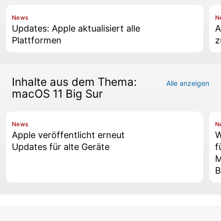
News
N
Updates: Apple aktualisiert alle
A
Plattformen
z
Inhalte aus dem Thema:
Alle anzeigen
macOS 11 Big Sur
News
N
Apple veröffentlicht erneut
W
Updates für alte Geräte
f
M
B