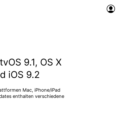
Anme
 tvOS 9.1, OS X
nd iOS 9.2
lattformen Mac, iPhone/iPad
pdates enthalten verschiedene