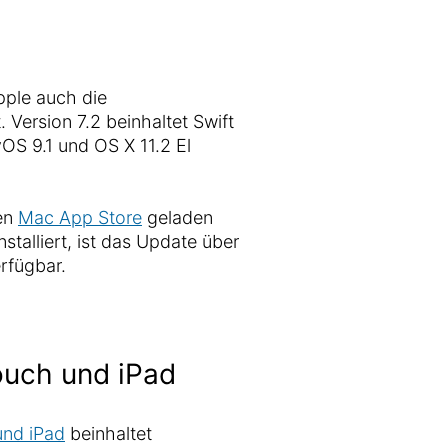
pple auch die
 Version 7.2 beinhaltet Swift
vOS 9.1 und OS X 11.2 El
en
Mac App Store
geladen
stalliert, ist das Update über
rfügbar.
touch und iPad
und iPad
beinhaltet