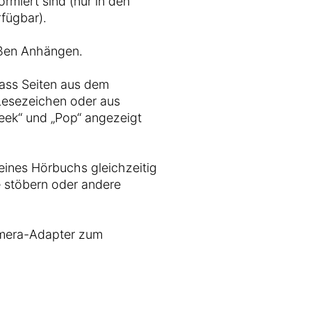
rmiert sind (nur in den
fügbar).
oßen Anhängen.
dass Seiten aus dem
 Lesezeichen oder aus
eek“ und „Pop“ angezeigt
eines Hörbuchs gleichzeitig
re stöbern oder andere
amera-Adapter zum