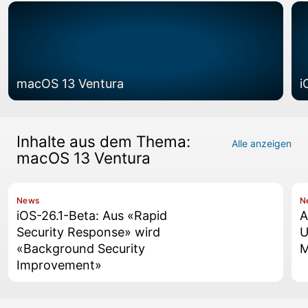
macOS 13 Ventura
i
Inhalte aus dem Thema:
Alle anzeigen
macOS 13 Ventura
News
N
iOS-26.1-Beta: Aus «Rapid
A
Security Response» wird
U
«Background Security
M
Improvement»