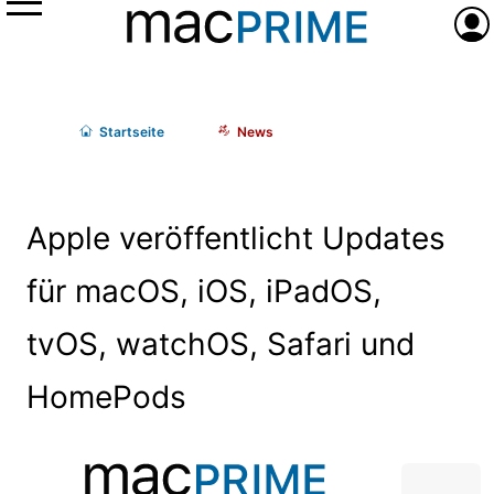
Menü
Anme
Start
seite
News
Apple veröffentlicht Updates
für macOS, iOS, iPadOS,
tvOS, watchOS, Safari und
HomePods