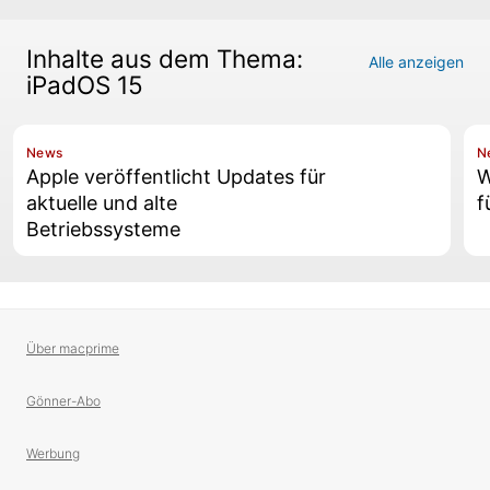
Inhalte aus dem Thema:
Alle anzeigen
iPadOS 15
News
N
Apple veröffentlicht Updates für
W
aktuelle und alte
f
Betriebssysteme
Über macprime
Gönner-Abo
Werbung