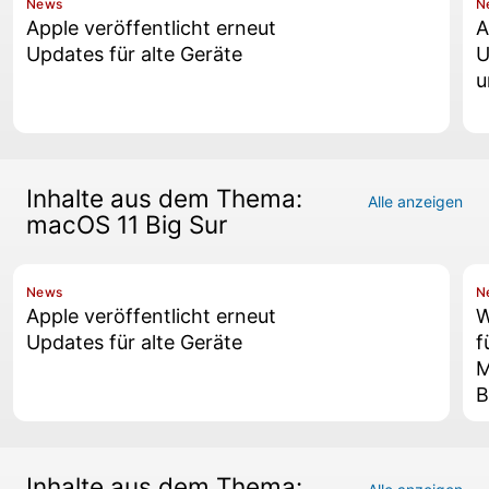
News
N
Apple veröffentlicht erneut
A
Updates für alte Geräte
U
u
Inhalte aus dem Thema:
Alle anzeigen
macOS 11 Big Sur
News
N
Apple veröffentlicht erneut
W
Updates für alte Geräte
f
M
B
Inhalte aus dem Thema: