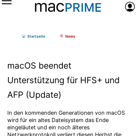
Menü
Anme
Start
seite
News
macOS beendet
Unterstützung für HFS+ und
AFP (Update)
In den kommenden Generationen von macOS
wird für ein altes Dateisystem das Ende
eingeläutet und ein noch älteres
Netzwerkprotokoll verliert diesen Herbst die