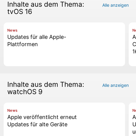
Inhalte aus dem Thema:
Alle anzeigen
tvOS 16
News
N
Updates für alle Apple-
A
Plattformen
C
1
Inhalte aus dem Thema:
Alle anzeigen
watchOS 9
News
N
Apple veröffentlicht erneut
A
Updates für alte Geräte
U
u