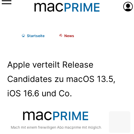
Menü
Anme
Start
seite
News
Apple verteilt Release
Candidates zu macOS 13.5,
iOS 16.6 und Co.
Mach mit einem freiwilligen Abo macprime mit möglich.