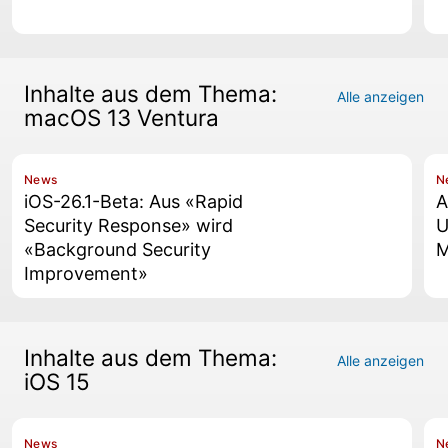
Inhalte aus dem Thema:
Alle anzeigen
macOS 13 Ventura
News
N
iOS-26.1-Beta: Aus «Rapid
A
Security Response» wird
U
«Background Security
M
Improvement»
Inhalte aus dem Thema:
Alle anzeigen
iOS 15
News
N