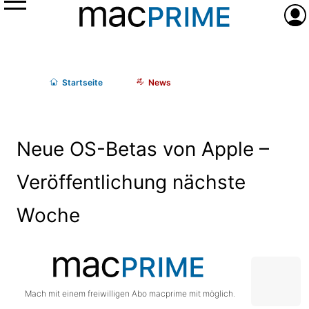
Menü
Anme
Start
seite
News
Neue OS-Betas von Apple –
Veröffentlichung nächste
Woche
Mach mit einem freiwilligen Abo macprime mit möglich.