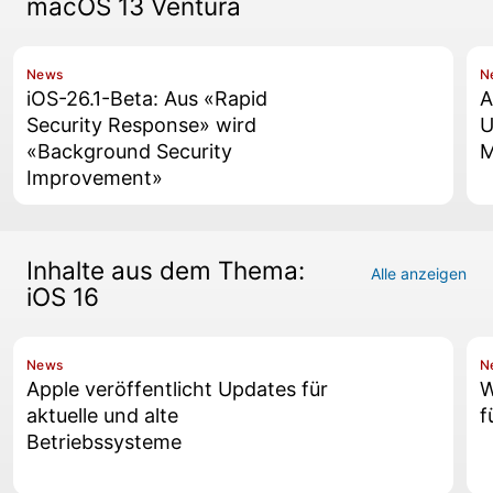
macOS 13 Ventura
News
N
iOS-26.1-Beta: Aus «Rapid
A
Security Response» wird
U
«Background Security
M
Improvement»
Inhalte aus dem Thema:
Alle anzeigen
iOS 16
News
N
Apple veröffentlicht Updates für
W
aktuelle und alte
f
Betriebssysteme