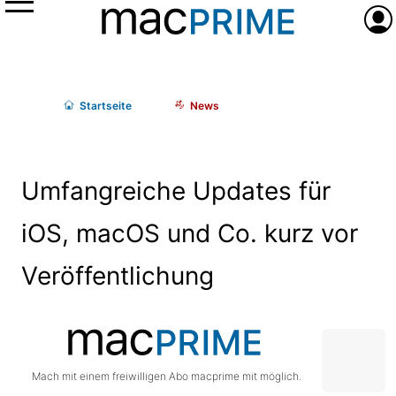
Menü
Anme
Start
seite
News
Umfangreiche Updates für
iOS, macOS und Co. kurz vor
Veröffentlichung
Mach mit einem freiwilligen Abo macprime mit möglich.