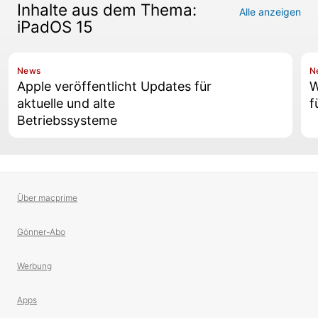
Inhalte aus dem Thema:
Alle anzeigen
iPadOS 15
News
N
Apple veröffentlicht Updates für
W
aktuelle und alte
f
Betriebssysteme
Über macprime
Gönner-Abo
Werbung
Apps