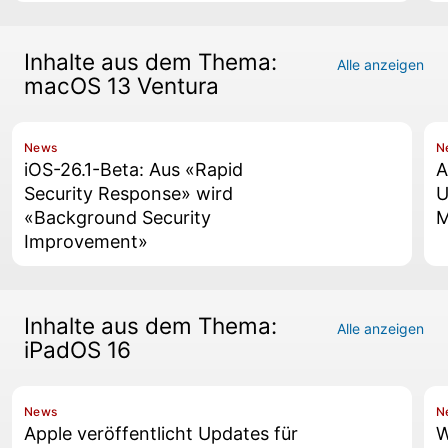
Inhalte aus dem Thema:
Alle anzeigen
macOS 13 Ventura
News
N
iOS-26.1-Beta: Aus «Rapid
A
Security Response» wird
U
«Background Security
M
Improvement»
Inhalte aus dem Thema:
Alle anzeigen
iPadOS 16
News
N
Apple veröffentlicht Updates für
W