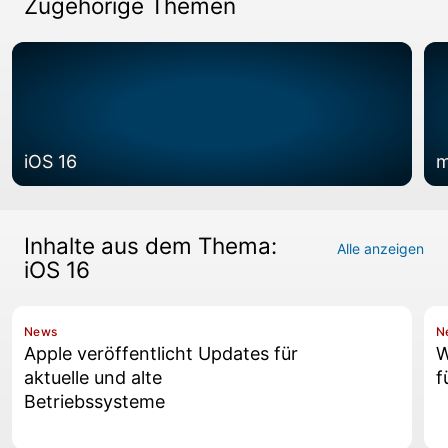
Zugehörige Themen
iOS 16
m
Inhalte aus dem Thema:
Alle anzeigen
iOS 16
News
N
Apple veröffentlicht Updates für
W
aktuelle und alte
f
Betriebssysteme