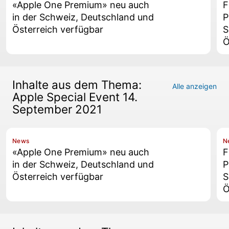
«Apple One Premium» neu auch
F
in der Schweiz, Deutschland und
P
Österreich verfügbar
S
Ö
Inhalte aus dem Thema:
Alle anzeigen
Apple Special Event 14.
September 2021
News
N
«Apple One Premium» neu auch
F
in der Schweiz, Deutschland und
P
Österreich verfügbar
S
Ö