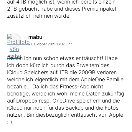
auf 4TB möglich ist, wenn ich bereits einzeln
2TB gebucht habe und dieses Premiumpaket
zusätzlich nehmen würde.
Kommentar von
mabu
27. Oktober 2021 16:07 Uhr
Da bin ich nun schon etwas enttäuscht! Habe
ich doch kürzlich durch das Erweitern des
iCloud Speichers auf 1TB die 200GB verloren
welche ich eigentlich mit dem AppleOne Familie
bezahle… Da ich das Fitness-Abo nicht
benötige, werde ich wohl meine Daten zukünftig
auf Dropbox resp. OneDrive speichern und die
iCloud nur noch für das Backup und die Fotos
nutzen. Bin diesbezüglich enttäuscht von Apple
:-(