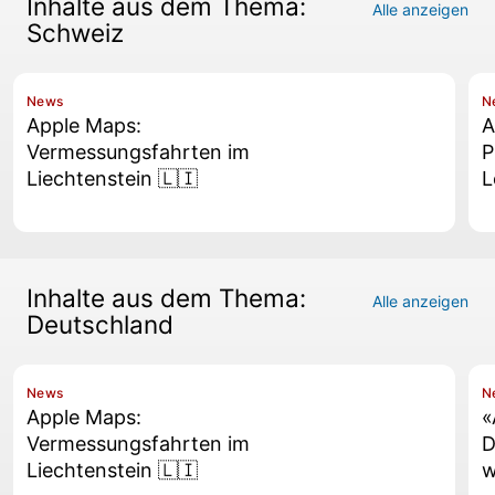
Inhalte aus dem Thema:
Alle anzeigen
Schweiz
News
N
Apple Maps:
A
Vermessungsfahrten im
P
Liechtenstein 🇱🇮
L
Inhalte aus dem Thema:
Alle anzeigen
Deutschland
News
N
Apple Maps:
«
Vermessungsfahrten im
D
Liechtenstein 🇱🇮
w