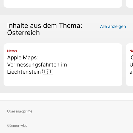
Inhalte aus dem Thema:
Alle anzeigen
Österreich
News
N
Apple Maps:
i
Vermessungsfahrten im
Ü
Liechtenstein 🇱🇮
a
Über macprime
Gönner-Abo